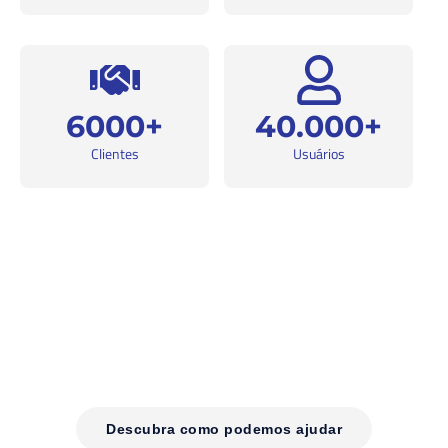
6000+
40.000+
Clientes
Usuários
Transforme sua gestão jurídica
com eficiência
Descubra como nossos softwares podem otimizar sua equipe e melhorar
resultados
Descubra como podemos ajudar