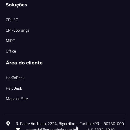
Soluções
CPJ-3C
CPJ-Cobrança
MIRT
Office
Área do cliente
HopToDesk
HelpDesk
Mapa do Site
R. Padre Anchieta, 2224, Bigorrilho – Curitiba/PR – 80730-000
comercial@preambulo.com.br
(41) 3322-1910