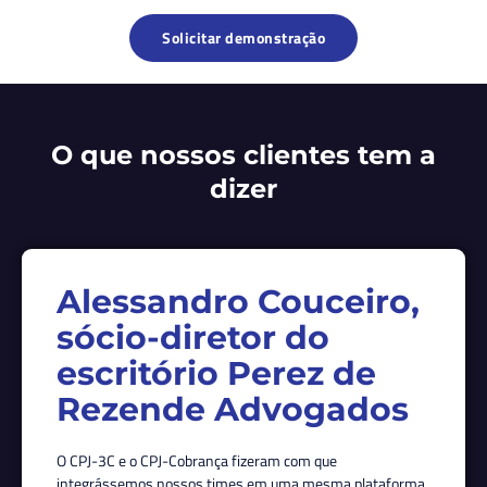
Solicitar demonstração
O que nossos clientes tem a
dizer
Alessandro Couceiro,
sócio-diretor do
escritório Perez de
Rezende Advogados
O CPJ-3C e o CPJ-Cobrança fizeram com que
integrássemos nossos times em uma mesma plataforma,