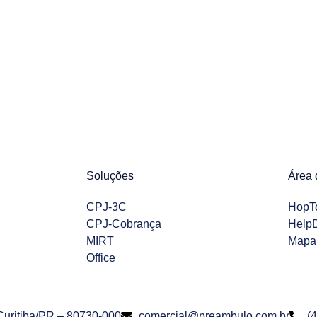
Soluções
Área 
CPJ-3C
HopT
CPJ-Cobrança
Help
MIRT
Mapa 
Office
 Curitiba/PR – 80730-000
comercial@preambulo.com.br
(