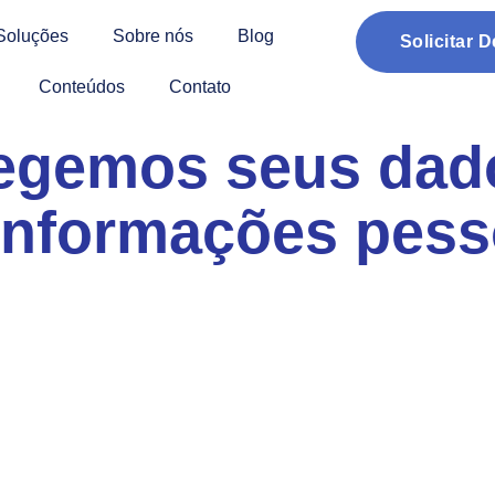
Soluções
Sobre nós
Blog
Solicitar 
Conteúdos
Contato
egemos seus dad
nformações pess