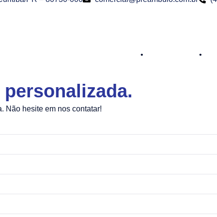
Política de Privacidade
•
Termos de Uso
•
Pol
personalizada.
a. Não hesite em nos contatar!