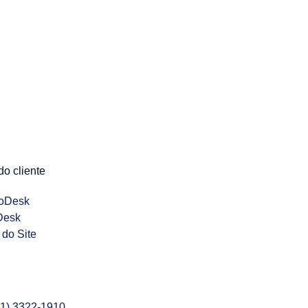
do cliente
oDesk
Desk
do Site
41) 3322-1910