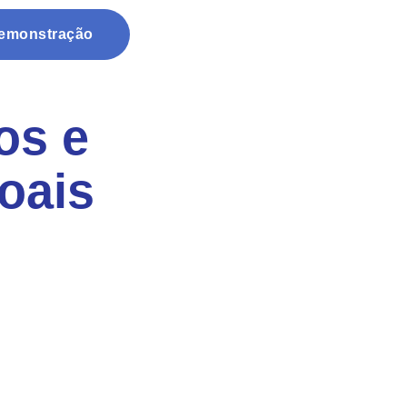
Demonstração
os e
oais