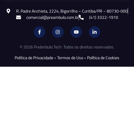
R. Padre Anchieta, 2224, Bigorrilho – Curitiba/PR – 80730-000
comercial@preambulo.com.br
(41) 3322-1910
© 2026 Preâmbulo Tech. Todos os direitos reservados.
Política de Privacidade
•
Termos de Uso
•
Política de Cookies