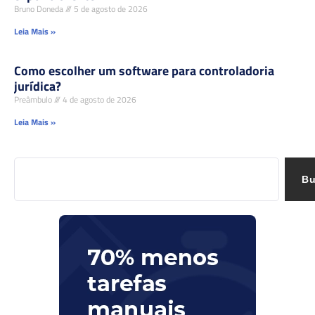
Bruno Doneda
5 de agosto de 2026
Leia Mais »
Como escolher um software para controladoria
jurídica?
Preâmbulo
4 de agosto de 2026
Leia Mais »
Bu