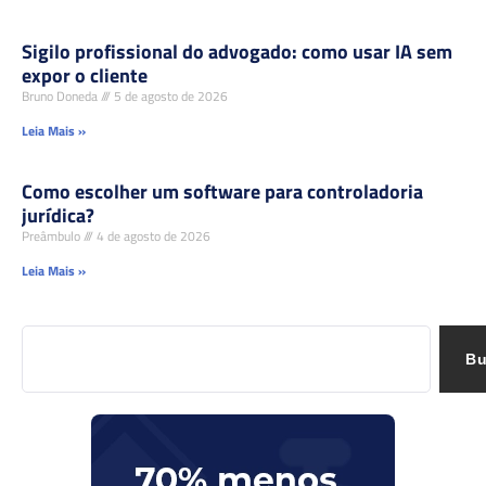
Sigilo profissional do advogado: como usar IA sem
expor o cliente
Bruno Doneda
5 de agosto de 2026
Leia Mais »
Como escolher um software para controladoria
jurídica?
Preâmbulo
4 de agosto de 2026
Leia Mais »
Bu