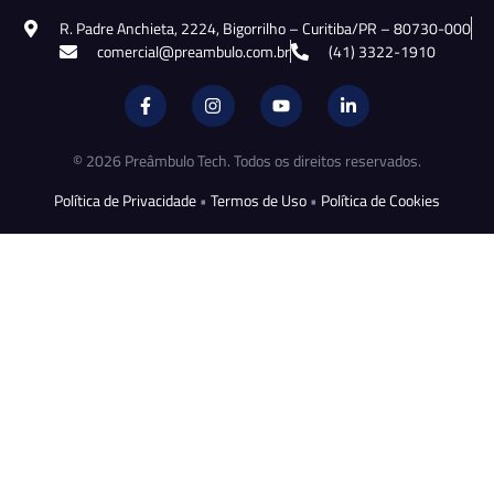
R. Padre Anchieta, 2224, Bigorrilho – Curitiba/PR – 80730-000
comercial@preambulo.com.br
(41) 3322-1910
© 2026 Preâmbulo Tech. Todos os direitos reservados.
Política de Privacidade
•
Termos de Uso
•
Política de Cookies