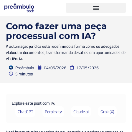
Como fazer uma peça
processual com IA?
A automação jurídica está redefinindo a forma como os advogados
elaboram documentos, transformando desafios em oportunidades de
eficiência.
Preâmbulo
04/05/2026
17/05/2026
5 minutos
Explore este post com IA:
ChatGPT
Perplexity
Claude.ai
Grok (X)
Você busca otimizar a rotina do seu escritório e acelerar a entrega de