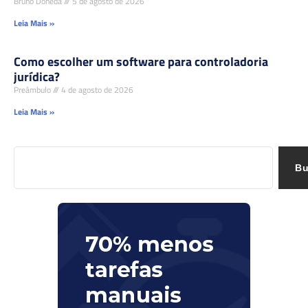
Bruno Doneda
5 de agosto de 2026
Leia Mais »
Como escolher um software para controladoria
jurídica?
Preâmbulo
4 de agosto de 2026
Leia Mais »
Bu