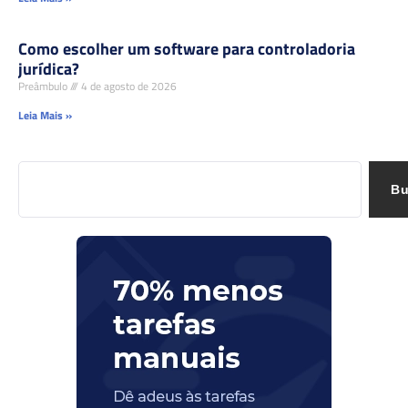
Como escolher um software para controladoria
jurídica?
Preâmbulo
4 de agosto de 2026
Leia Mais »
Bu