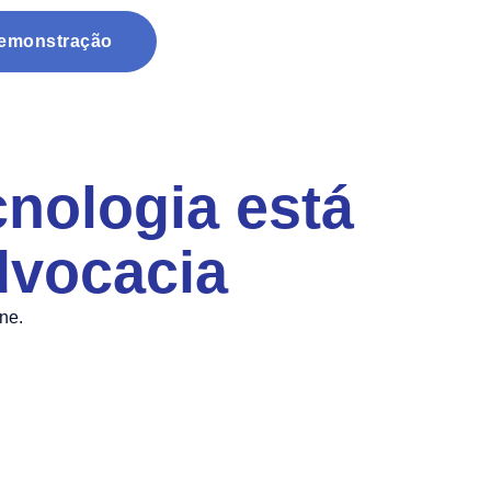
Demonstração
nologia está
advocacia
ne.