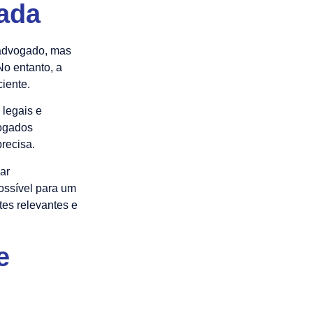
çada
 advogado, mas
o entanto, a
ciente.
 legais e
vogados
precisa.
sar
possível para um
tes relevantes e
e
s