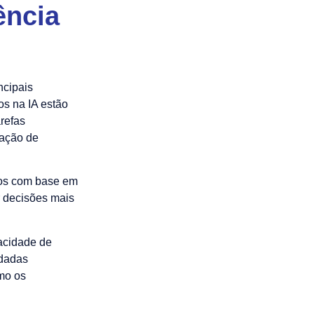
ência
ncipais
os na IA estão
arefas
cação de
sos com base em
r decisões mais
pacidade de
ndadas
mo os