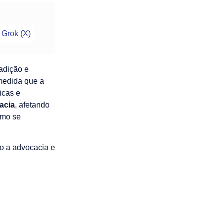
Grok (X)
adição e
medida que a
icas e
acia
, afetando
omo se
o a advocacia e