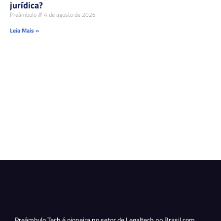
jurídica?
Preâmbulo
4 de agosto de 2026
Leia Mais »
Preâmbulo Tech é pioneira no setor de Legaltech no Brasil com