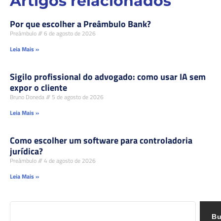
Artigos relacionados
Por que escolher a Preâmbulo Bank?
Preâmbulo
6 de agosto de 2026
Leia Mais »
Sigilo profissional do advogado: como usar IA sem
expor o cliente
Bruno Doneda
5 de agosto de 2026
Leia Mais »
Como escolher um software para controladoria
jurídica?
Preâmbulo
4 de agosto de 2026
Leia Mais »
Bu