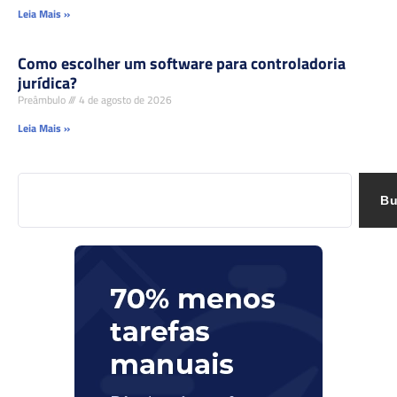
Leia Mais »
Como escolher um software para controladoria
jurídica?
Preâmbulo
4 de agosto de 2026
Leia Mais »
Bu