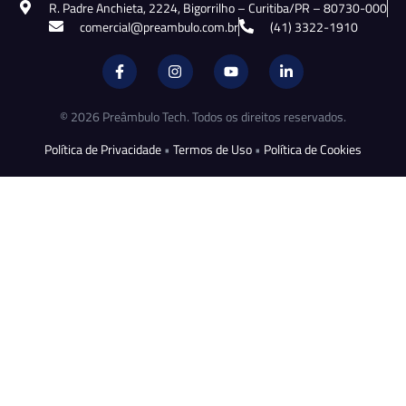
R. Padre Anchieta, 2224, Bigorrilho – Curitiba/PR – 80730-000
comercial@preambulo.com.br
(41) 3322-1910
© 2026 Preâmbulo Tech. Todos os direitos reservados.
Política de Privacidade
•
Termos de Uso
•
Política de Cookies