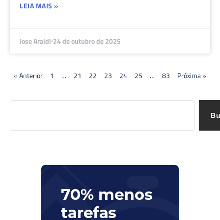
LEIA MAIS »
Jose Araldi
24 de outubro de 2025
« Anterior
1
…
21
22
23
24
25
…
83
Próxima »
Bu