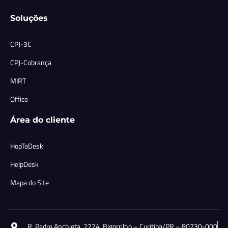
Soluções
CPJ-3C
CPJ-Cobrança
MIRT
Office
Área do cliente
HopToDesk
HelpDesk
Mapa do Site
R. Padre Anchieta, 2224, Bigorrilho – Curitiba/PR – 80730-000