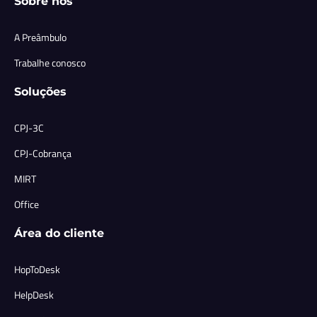
Sobre nós
A Preâmbulo
Trabalhe conosco
Soluções
CPJ-3C
CPJ-Cobrança
MIRT
Office
Área do cliente
HopToDesk
HelpDesk