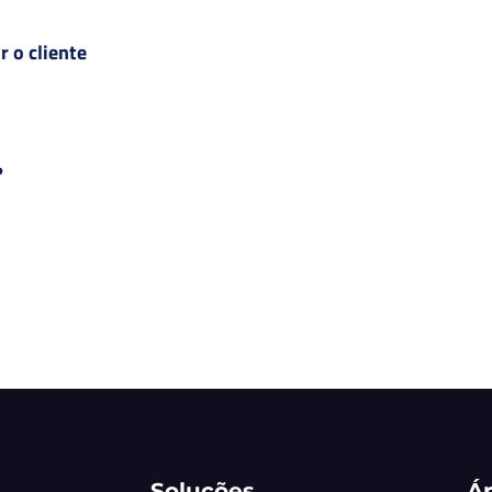
 o cliente
?
Soluções
Ár