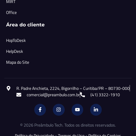
MIRT
Office
Área do cliente
HopToDesk
HelpDesk
Mapa do Site
R. Padre Anchieta, 2224, Bigorrilho – Curitiba/PR – 80730-000
comercial@preambulo.com.br
(41) 3322-1910
© 2026 Preâmbulo Tech. Todos os direitos reservados.
Política de Privacidade
•
Termos de Uso
•
Política de Cookies