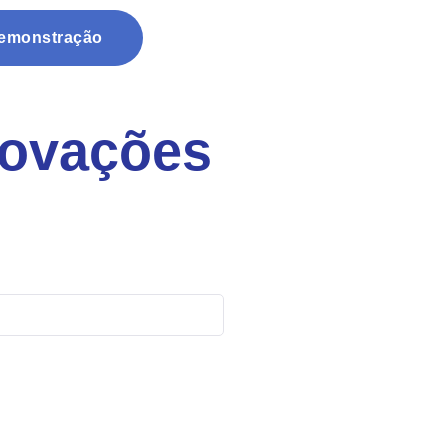
Demonstração
novações