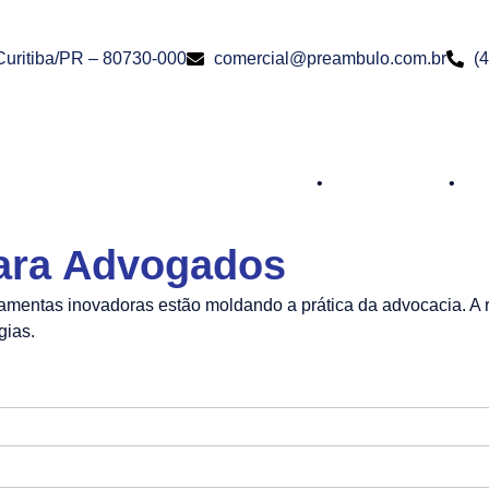
 Curitiba/PR – 80730-000
comercial@preambulo.com.br
(
Política de Privacidade
•
Termos de Uso
•
Pol
para Advogados
ramentas inovadoras estão moldando a prática da advocacia. A 
gias.