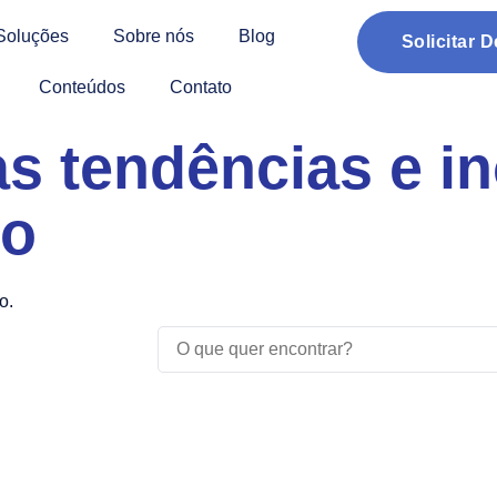
Soluções
Sobre nós
Blog
Solicitar 
Conteúdos
Contato
as tendências e i
co
o.