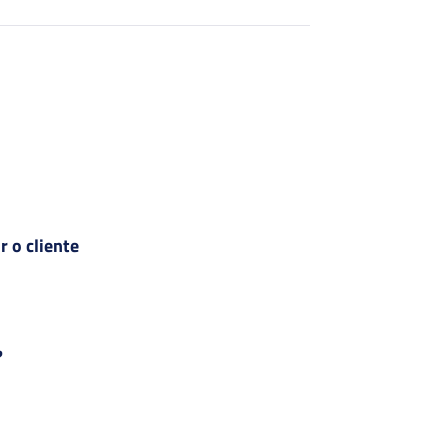
 o cliente
?