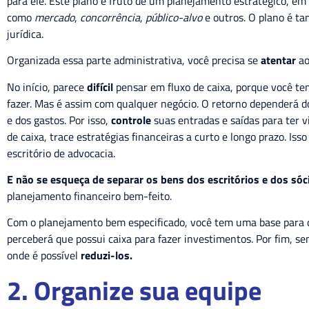
para ele. Este plano é fruto de um planejamento estratégico, em
como
mercado
,
concorrência
,
público-alvo
e outros. O plano é ta
jurídica.
Organizada essa parte administrativa, você precisa se
atentar
ao
No início, parece
difícil
pensar em fluxo de caixa, porque você te
fazer. Mas é assim com qualquer negócio. O retorno dependerá d
e dos gastos. Por isso,
controle
suas entradas e saídas para ter vi
de caixa, trace estratégias financeiras a curto e longo prazo. Iss
escritório de advocacia.
E não se esqueça de separar os bens dos escritórios e dos sóc
planejamento financeiro bem-feito.
Com o planejamento bem especificado, você tem uma base para c
perceberá que possui caixa para fazer investimentos. Por fim, se
onde é possível
reduzi-los.
2. Organize sua equipe