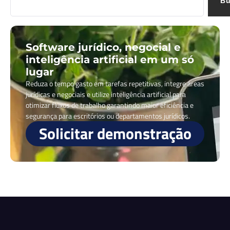
Bu
Software jurídico, negocial e
inteligência artificial em um só
lugar
Reduza o tempo gasto em tarefas repetitivas, integre áreas
jurídicas e negociais e utilize inteligência artificial para
otimizar fluxos de trabalho garantindo maior eficiência e
segurança para escritórios ou departamentos jurídicos.
Solicitar demonstração