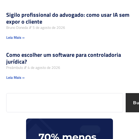
Sigilo profissional do advogado: como usar IA sem
expor o cliente
Bruno Doneda
5 de agosto de 2026
Leia Mais »
Como escolher um software para controladoria
jurídica?
Preâmbulo
4 de agosto de 2026
Leia Mais »
Bu