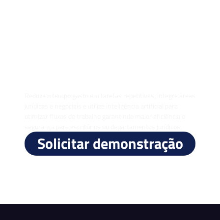
Software jurídico, negocial e
inteligência artificial em um só
lugar
Reduza o tempo gasto em tarefas repetitivas, integre áreas
jurídicas e negociais e utilize inteligência artificial para
otimizar fluxos de trabalho garantindo maior eficiência e
segurança para escritórios ou departamentos jurídicos.
Solicitar demonstração