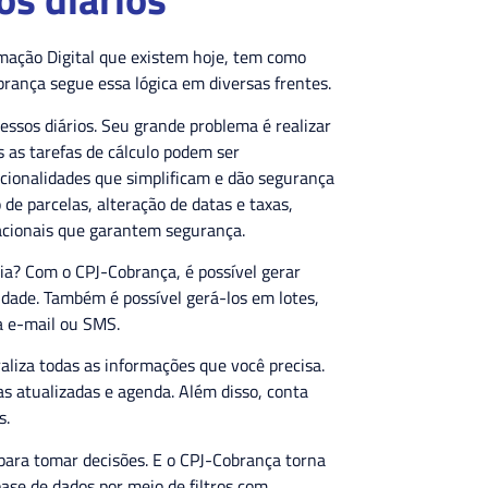
rmação Digital que existem hoje, tem como
brança segue essa lógica em diversas frentes.
ssos diários. Seu grande problema é realizar
s as tarefas de cálculo podem ser
ncionalidades que simplificam e dão segurança
de parcelas, alteração de datas e taxas,
racionais que garantem segurança.
cia? Com o CPJ-Cobrança, é possível gerar
idade. Também é possível gerá-los em lotes,
ia e-mail ou SMS.
liza todas as informações que você precisa.
as atualizadas e agenda. Além disso, conta
s.
para tomar decisões. E o CPJ-Cobrança torna
base de dados por meio de filtros com