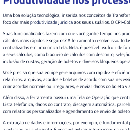
Uma boa solução tecnológica, inserida nos conceitos de Transfo
foco dar mais
produtividade jurídica
aos seus usuários. O CPJ-Co
Suas funcionalidades fazem com que você ganhe tempo nos proce
cálculos mais rápidos e seguros? A ferramenta resolve isso. Toda
centralizadas em uma única tela. Nela, é possível usufruir de fu
a seus cálculos, como bloqueio de cálculos com desconto, seleção 
inclusão de custas, geração de boletos e diversos bloqueios ope
Você precisa que sua equipe gere arquivos com rapidez e eficiên
relatórios, arquivos, acordos e boletos de acordo com sua necess
criar acordos normais ou irregulares, e enviar dados do boleto v
Além disso, a ferramenta possui uma Tela de Operação que centra
Lista telefônica, dados do contrato, discagem automática, parcel
com relatórios personalizados e agendamento de envio de boleto
A extração de dados e informações, por exemplo, é fundamental 
a extração mais eficiente. É possível extrair informações da sua 