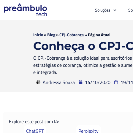
Soluções
So
Início
»
Blog
»
CPJ-Cobrança
»
Página Atual
Conheça o CPJ-C
O CPJ-Cobrança é a solução ideal para escritório
estratégias de cobrança, otimize a gestão e aum
e integrada.
Andressa Souza
14/10/2020
19/1
Explore este post com IA:
ChatGPT
Perplexity