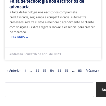
Falta de tecnologia nos escritórios de
advocacia
A falta de tecnologia nos escritórios compromete
produtividade, segurança e competitividade. Automatize
processos, reduza custos e melhore o atendimento ao cliente
com soluções jurídicas digitais. Inovar é essencial para crescer
no mercado.
LEIA MAIS »
Andressa Souza
16 de abril de 2023
« Anterior
1
…
52
53
54
55
56
…
83
Próxima »
Bu