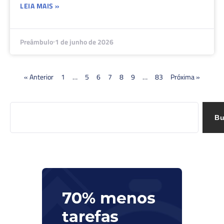
LEIA MAIS »
Preâmbulo
1 de junho de 2026
« Anterior
1
…
5
6
7
8
9
…
83
Próxima »
Bu