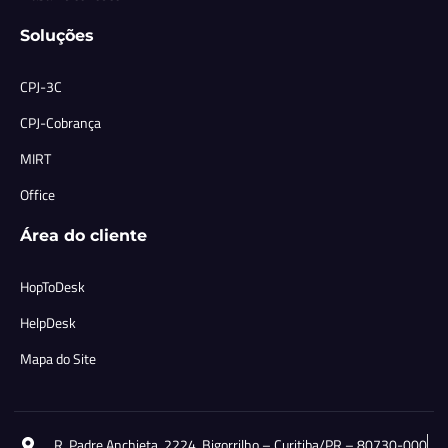
Soluções
CPJ-3C
CPJ-Cobrança
MIRT
Office
Área do cliente
HopToDesk
HelpDesk
Mapa do Site
R. Padre Anchieta, 2224, Bigorrilho – Curitiba/PR – 80730-000