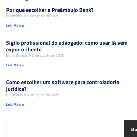
Por que escolher a Preâmbulo Bank?
Preâmbulo
6 de agosto de 2026
Leia Mais »
Sigilo profissional do advogado: como usar IA sem
expor o cliente
Bruno Doneda
5 de agosto de 2026
Leia Mais »
Como escolher um software para controladoria
jurídica?
Preâmbulo
4 de agosto de 2026
Leia Mais »
Bu