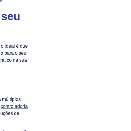
r
 seu
 o ideal é que
do para o seu
prático na sua
a múltiplos
,
controladoria
luções de