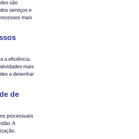
ades são
dos serviços e
processos mais
ssos
a a eficiência.
 atividades mais
ntes a desenhar
ade de
azos processuais
stão. A
ização.