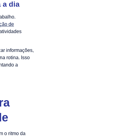
 a dia
rabalho.
ção de
atividades
zar informações,
a rotina. Isso
ntando a
ra
de
m o ritmo da