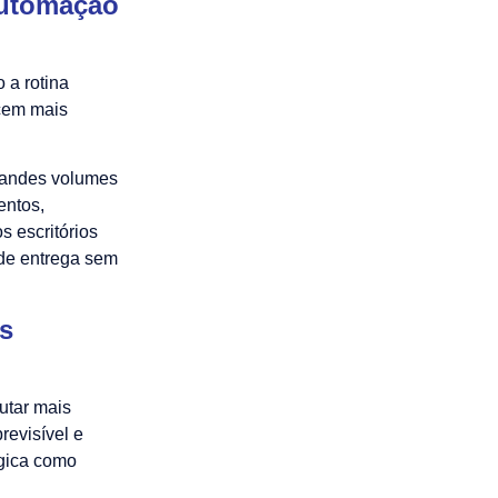
 automação
o a rotina
ecem mais
grandes volumes
entos,
 escritórios
de entrega sem
is
utar mais
revisível e
égica como