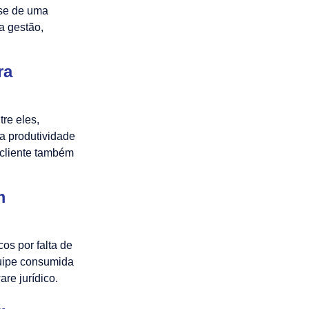
-se de uma
a gestão,
ra
tre eles,
a produtividade
 cliente também
m
os por falta de
quipe consumida
are jurídico.