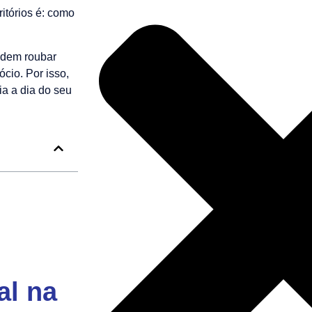
itórios é: como
podem roubar
cio. Por isso,
ia a dia do seu
al na