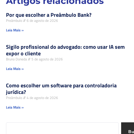
Artigos relacionados
Por que escolher a Preâmbulo Bank?
Preâmbulo
6 de agosto de 2026
Leia Mais »
Sigilo profissional do advogado: como usar IA sem
expor o cliente
Bruno Doneda
5 de agosto de 2026
Leia Mais »
Como escolher um software para controladoria
jurídica?
Preâmbulo
4 de agosto de 2026
Leia Mais »
Bu