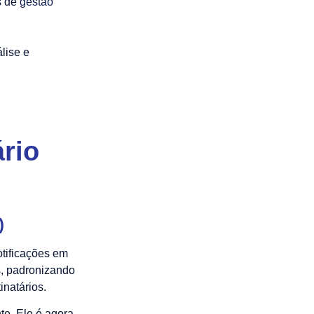
s de
gestão
álise e
rio
)
tificações em
s, padronizando
inatários.
te. Ele é agora