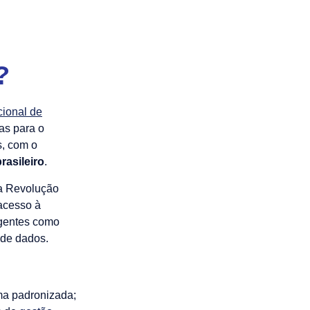
?
ional de
as para o
s, com o
rasileiro
.
ta Revolução
 acesso à
rgentes como
 de dados.
orma padronizada;